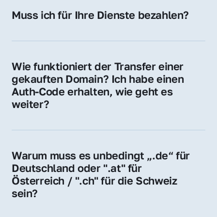
Hosting-Anbieter) fallen geringe laufende 
Muss ich für Ihre Dienste bezahlen?
Gebühren an. Diese bewegen sich für .de 
Nein, bei uns zahlen Sie nur den Kaufpreis 
Domains bei ca. 5€ / Jahr
der Domain – ohne zusätzliche Vermittlungs- 
oder Servicegebühren.
Wie funktioniert der Transfer einer 
gekauften Domain? Ich habe einen 
Auth-Code erhalten, wie geht es 
weiter?
Mit dem Auth-Code beauftragen Sie Ihren 
Provider, die Domain zu übernehmen. Gerne 
begleiten wir Sie bei diesem einfachen und 
Warum muss es unbedingt „.de“ für 
schnellen Prozess.
Deutschland oder ".at" für 
Österreich / ".ch" für die Schweiz 
sein?
Diese Endungen stehen für regionale 