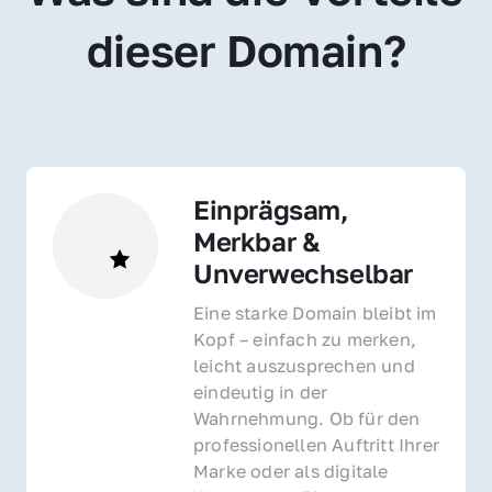
dieser Domain?
Einprägsam, 
Merkbar & 
Unverwechselbar
Eine starke Domain bleibt im 
Kopf – einfach zu merken, 
leicht auszusprechen und 
eindeutig in der 
Wahrnehmung. Ob für den 
professionellen Auftritt Ihrer 
Marke oder als digitale 