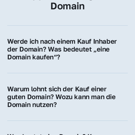
Domain
Werde ich nach einem Kauf Inhaber 
der Domain? Was bedeutet „eine 
Domain kaufen“?
Ja, Sie werden der offizielle Domain-Inhaber. 
Sie erhalten alle Rechte zur Nutzung, 
Verwaltung oder Weiterveräußerung der 
Warum lohnt sich der Kauf einer 
Domain.
guten Domain? Wozu kann man die 
Domain nutzen?
Eine starke Domain steigert Sichtbarkeit, 
Vertrauen und Markenwert. Nutzen Sie sie 
für Ihre Website, Weiterleitung, E-Mail-