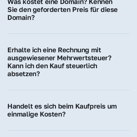
Was kostet eine Domain? Kennen 
Adressen oder als digitale Investition.
Sie den geforderten Preis für diese 
Domain?
Der Preis variiert je nach Domain. Für diese 
Domain liegt ein konkreter Kaufpreis vor – 
kontaktieren Sie uns gerne für ein 
Erhalte ich eine Rechnung mit 
unverbindliches Angebot.
ausgewiesener Mehrwertsteuer? 
Kann ich den Kauf steuerlich 
absetzen?
Ja, Sie erhalten eine Rechnung mit MwSt. 
Für Unternehmen ist der Kauf in der Regel 
steuerlich absetzbar.
Handelt es sich beim Kaufpreis um 
einmalige Kosten?
Ja. Der Kaufpreis ist einmalig. Nur beim 
späteren Betrieb der Domain (z. B. beim 